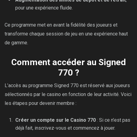
pour une expérience fluide.
Ce programme met en avant la fidélité des joueurs et
transforme chaque session de jeu en une expérience haut
de gamme.
Comment accéder au Signed
770 ?
L’accès au programme Signed 770 est réservé aux joueurs
sélectionnés par le casino en fonction de leur activité. Voici
les étapes pour devenir membre :
Créer un compte sur le Casino 770
: Si ce n’est pas
déjà fait, inscrivez-vous et commencez à jouer.