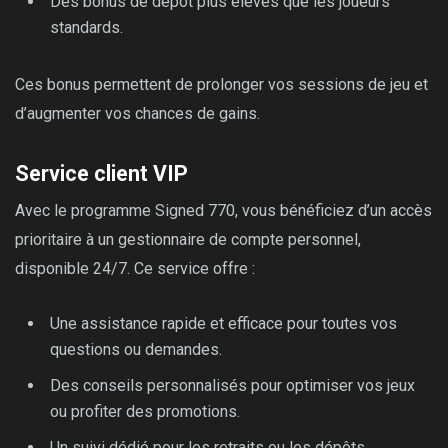
Des bonus de dépôt plus élevés que les joueurs
standards.
Ces bonus permettent de prolonger vos sessions de jeu et
d’augmenter vos chances de gains.
Service client VIP
Avec le programme Signed 770, vous bénéficiez d’un accès
prioritaire à un gestionnaire de compte personnel,
disponible 24/7. Ce service offre :
Une assistance rapide et efficace pour toutes vos
questions ou demandes.
Des conseils personnalisés pour optimiser vos jeux
ou profiter des promotions.
Un suivi dédié pour les retraits ou les dépôts