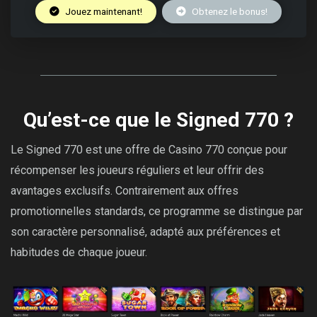
Jouez maintenant!
Obtenez le bonus!
Qu’est-ce que le Signed 770 ?
Le Signed 770 est une offre de Casino 770 conçue pour
récompenser les joueurs réguliers et leur offrir des
avantages exclusifs. Contrairement aux offres
promotionnelles standards, ce programme se distingue par
son caractère personnalisé, adapté aux préférences et
habitudes de chaque joueur.