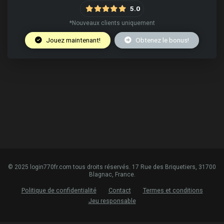
5.0
*Nouveaux clients uniquement
Jouez maintenant!
Obtenez le bonus!
© 2025 login770fr.com tous droits réservés. 17 Rue des Briquetiers, 31700
Blagnac, France.
Politique de confidentialité
Contact
Termes et conditions
Jeu responsable