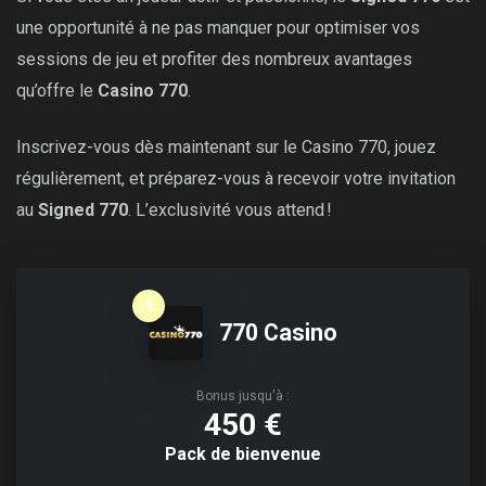
une opportunité à ne pas manquer pour optimiser vos
sessions de jeu et profiter des nombreux avantages
qu’offre le
Casino 770
.
Inscrivez-vous dès maintenant sur le Casino 770, jouez
régulièrement, et préparez-vous à recevoir votre invitation
au
Signed 770
. L’exclusivité vous attend !
1
770 Casino
Bonus jusqu'à :
450 €
Pack de bienvenue