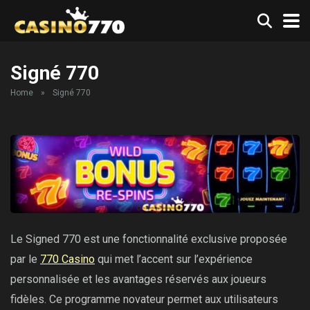
Signé 770
Home
»
Signé 770
Le Signed 770 est une fonctionnalité exclusive proposée
par le
770 Casino
qui met l’accent sur l’expérience
personnalisée et les avantages réservés aux joueurs
fidèles. Ce programme novateur permet aux utilisateurs