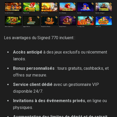
Les avantages du Signed 770 incluent :
Accès anticipé
à des jeux exclusifs ou récemment
lancés.
Bonus personnalisés
: tours gratuits, cashbacks, et
offres sur mesure.
Service client dédié
avec un gestionnaire VIP
disponible 24/7.
Invitations à des événements privés
, en ligne ou
physiques.
Augmentation des limites de dépôt et de retrait
,