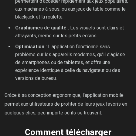
permettant d’accéder rapidement aux jeux populaires,
aux machines à sous, ou aux jeux de table comme le
blackjack et la roulette.
Graphismes de qualité :
Les visuels sont clairs et
attrayants, même sur les petits écrans.
Optimisation :
L’application fonctionne sans
problème sur les appareils modernes, qu’il s’agisse
de smartphones ou de tablettes, et offre une
expérience identique à celle du navigateur ou des
versions de bureau.
Grâce à sa conception ergonomique, l’application mobile
permet aux utilisateurs de profiter de leurs jeux favoris en
quelques clics, peu importe où ils se trouvent.
Comment télécharger