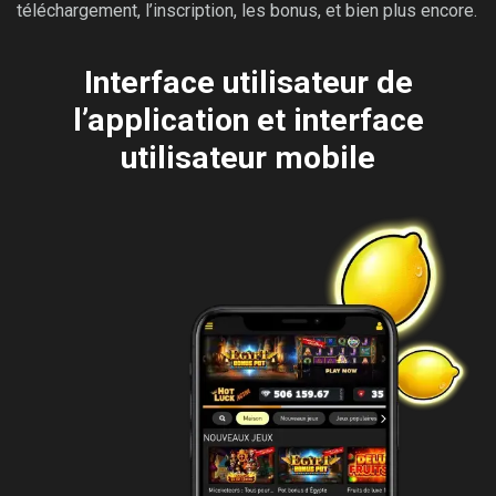
téléchargement, l’inscription, les bonus, et bien plus encore.
Interface utilisateur de
l’application et interface
utilisateur mobile