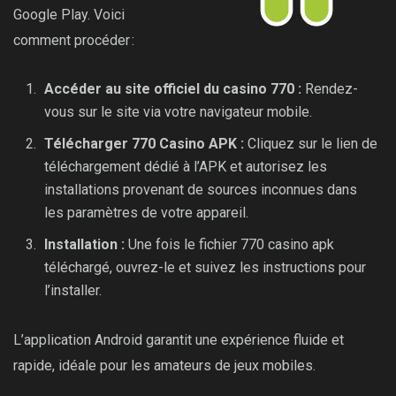
Google Play. Voici
comment procéder :
Accéder au site officiel du casino 770 :
Rendez-
vous sur le site via votre navigateur mobile.
Télécharger 770 Casino APK :
Cliquez sur le lien de
téléchargement dédié à l’APK et autorisez les
installations provenant de sources inconnues dans
les paramètres de votre appareil.
Installation :
Une fois le fichier 770 casino apk
téléchargé, ouvrez-le et suivez les instructions pour
l’installer.
L’application Android garantit une expérience fluide et
rapide, idéale pour les amateurs de jeux mobiles.