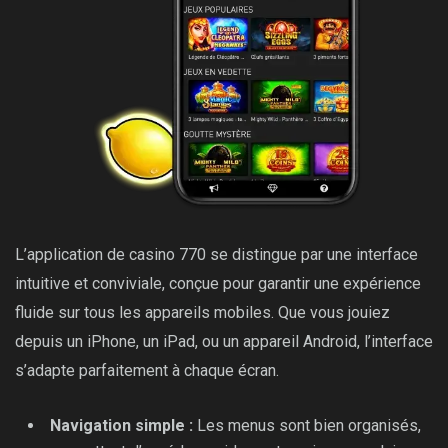
L’application de casino 770 se distingue par une interface
intuitive et conviviale, conçue pour garantir une expérience
fluide sur tous les appareils mobiles. Que vous jouiez
depuis un iPhone, un iPad, ou un appareil Android, l’interface
s’adapte parfaitement à chaque écran.
Navigation simple :
Les menus sont bien organisés,