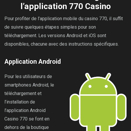
l’application 770 Casino
Pour profiter de l’application mobile du casino 770, il suffit
de suivre quelques étapes simples pour son
téléchargement. Les versions Android et iOS sont
disponibles, chacune avec des instructions spécifiques.
Application Android
Pour les utilisateurs de
smartphones Android, le
téléchargement et
l’installation de
l’application Android
Casino 770 se font en
dehors de la boutique