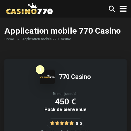
Application mobile 770 Casino
Home
»
Application mobile 770 Casino
1
770 Casino
Bonus jusqu'à :
450 €
Pack de bienvenue
5.0